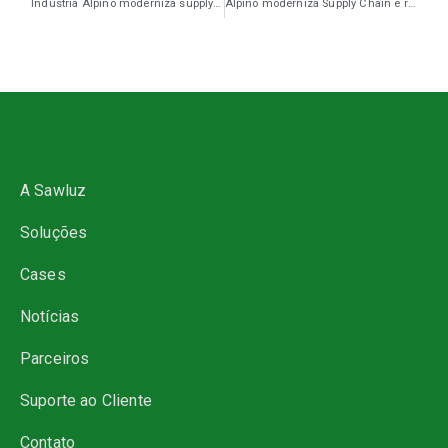
Indústria Alpino moderniza supply chain e reduz em até 60% erros operacionais com plataforma SWPaaS
Alpino moderniza Supply Chain e reduz em até 60% erros operacionais
A Sawluz
Soluções
Cases
Notícias
Parceiros
Suporte ao Cliente
Contato