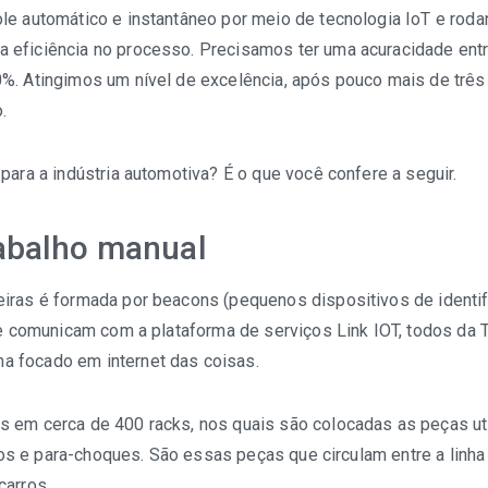
le automático e instantâneo por meio de tecnologia IoT e roda
 eficiência no processo. Precisamos ter uma acuracidade ent
0%. Atingimos um nível de excelência, após pouco mais de trê
.
para a indústria automotiva? É o que você confere a seguir.
rabalho manual
iras é formada por beacons (pequenos dispositivos de identi
se comunicam com a plataforma de serviços Link IOT, todos da
a focado em internet das coisas.
s em cerca de 400 racks, nos quais são colocadas as peças ut
ólios e para-choques. São essas peças que circulam entre a lin
carros.