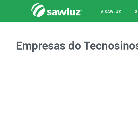
Sawluz
A SAWLUZ
S
Empresas do Tecnosinos