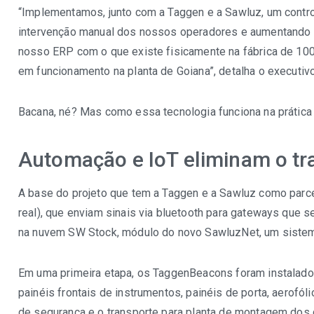
“Implementamos, junto com a Taggen e a Sawluz, um contro
intervenção manual dos nossos operadores e aumentando a
nosso ERP com o que existe fisicamente na fábrica de 10
em funcionamento na planta de Goiana”, detalha o executivo
Bacana, né? Mas como essa tecnologia funciona na prática 
Automação e IoT eliminam o t
A base do projeto que tem a Taggen e a Sawluz como parce
real), que enviam sinais via bluetooth para gateways que 
na nuvem SW Stock, módulo do novo SawluzNet, um sistem
Em uma primeira etapa, os TaggenBeacons foram instalado
painéis frontais de instrumentos, painéis de porta, aerof
de segurança e o transporte para planta de montagem dos 