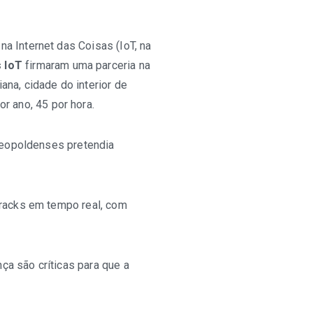
a Internet das Coisas (IoT, na
 IoT
firmaram uma parceria na
na, cidade do interior de
r ano, 45 por hora.
 leopoldenses pretendia
 racks em tempo real, com
a são críticas para que a