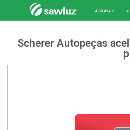
Sawluz
A SAWLUZ
S
Scherer Autopeças acel
p