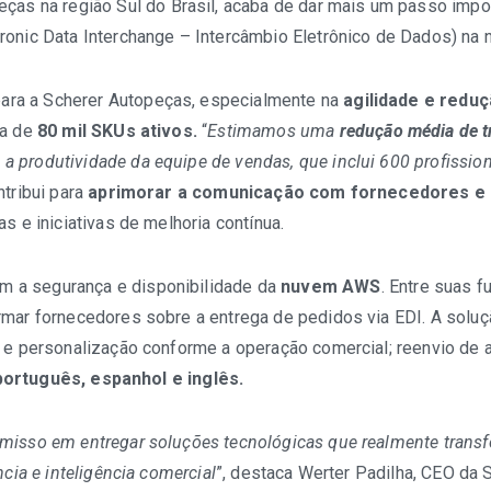
opeças na região Sul do Brasil, acaba de dar mais um passo imp
tronic Data Interchange – Intercâmbio Eletrônico de Dados) na
ara a Scherer Autopeças, especialmente na
agilidade e redu
ca de
80 mil SKUs ativos.
“
Estimamos uma
redução média de t
a produtividade da equipe de vendas, que inclui 600 profissio
ntribui para
aprimorar a comunicação com fornecedores e 
s e iniciativas de melhoria contínua.
m a segurança e disponibilidade da
nuvem AWS
. Entre suas 
formar fornecedores sobre a entrega de pedidos via EDI. A soluç
 e personalização conforme a operação comercial; reenvio de a
português, espanhol e inglês.
omisso em entregar soluções tecnológicas que realmente tra
cia e inteligência comercial
”, destaca Werter Padilha, CEO da 