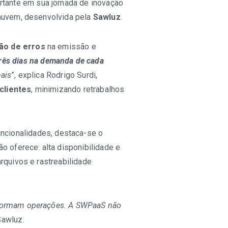
ortante em sua jornada de inovação
 nuvem, desenvolvida pela
Sawluz
.
ção de erros
na emissão e
rês dias na demanda de cada
nais
”, explica Rodrigo Surdi,
clientes
, minimizando retrabalhos
funcionalidades, destaca-se o
ão oferece: alta disponibilidade e
rquivos e rastreabilidade
nsformam operações. A SWPaaS não
Sawluz.