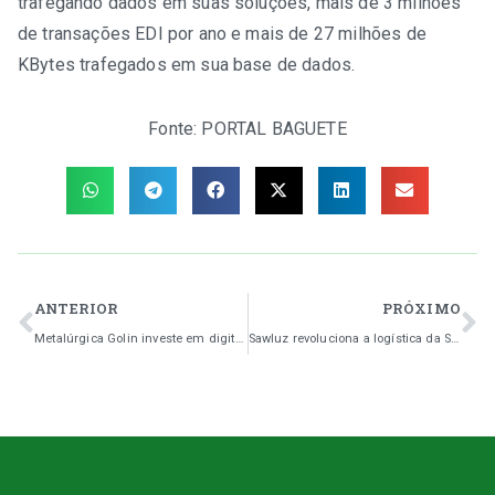
trafegando dados em suas soluções, mais de 3 milhões
de transações EDI por ano e mais de 27 milhões de
KBytes trafegados em sua base de dados.
Fonte:
PORTAL BAGUETE
ANTERIOR
PRÓXIMO
Metalúrgica Golin investe em digitalização com a plataforma SWPaaS
Sawluz revoluciona a logística da Sumitomo Rubber Brasil