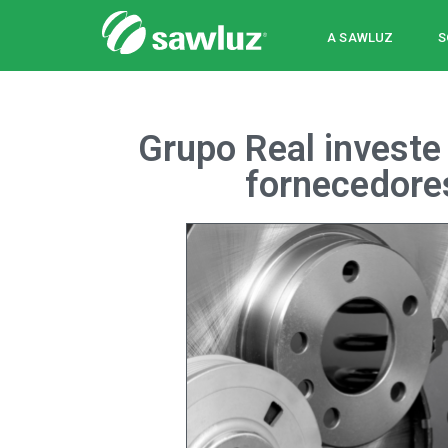
Sawluz
A SAWLUZ
S
Grupo Real invest
fornecedore